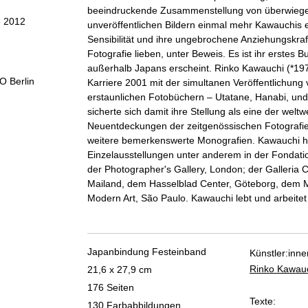
beeindruckende Zusammenstellung von überwieg
e 2012
unveröffentlichen Bildern einmal mehr Kawauchis e
Sensibilität und ihre ungebrochene Anziehungskraft 
Fotografie lieben, unter Beweis. Es ist ihr erstes B
außerhalb Japans erscheint. Rinko Kawauchi (*19
O Berlin
Karriere 2001 mit der simultanen Veröffentlichung 
erstaunlichen Fotobüchern – Utatane, Hanabi, un
sicherte sich damit ihre Stellung als eine der weltw
Neuentdeckungen der zeitgenössischen Fotografie.
weitere bemerkenswerte Monografien. Kawauchi h
Einzelausstellungen unter anderem in der Fondation
der Photographer's Gallery, London; der Galleria C
Mailand, dem Hasselblad Center, Göteborg, dem
Modern Art, São Paulo. Kawauchi lebt und arbeitet 
Japanbindung Festeinband
Künstler:inne
Rinko Kawau
21,6 x 27,9 cm
176 Seiten
Texte:
130 Farbabbildungen