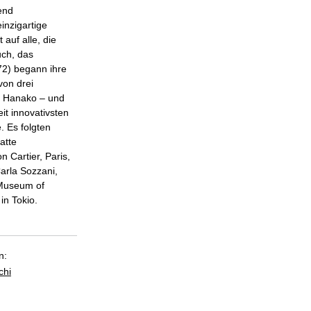
end
inzigartige
auf alle, die
uch, das
72) begann ihre
von drei
d Hanako – und
eit innovativsten
 Es folgten
atte
 Cartier, Paris,
arla Sozzani,
 Museum of
in Tokio.
n:
chi