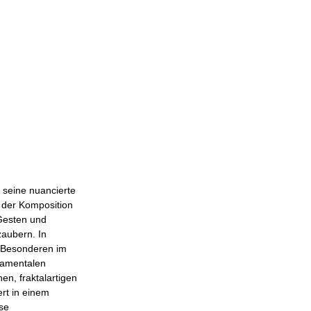
 seine nuancierte
 der Komposition
 Gesten und
zaubern. In
s Besonderen im
damentalen
en, fraktalartigen
ert in einem
se