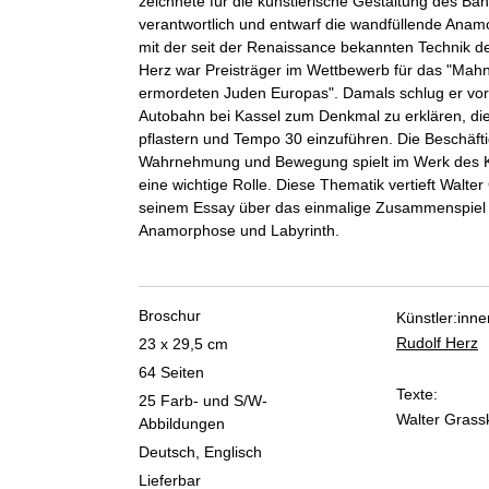
zeichnete für die künstlerische Gestaltung des Ba
verantwortlich und entwarf die wandfüllende Anam
mit der seit der Renaissance bekannten Technik de
Herz war Preisträger im Wettbewerb für das "Mahn
ermordeten Juden Europas". Damals schlug er vor,
Autobahn bei Kassel zum Denkmal zu erklären, di
pflastern und Tempo 30 einzuführen. Die Beschäft
Wahrnehmung und Bewegung spielt im Werk des K
eine wichtige Rolle. Diese Thematik vertieft Walte
seinem Essay über das einmalige Zusammenspiel
Anamorphose und Labyrinth.
Broschur
Künstler:inne
Rudolf Herz
23 x 29,5 cm
64 Seiten
Texte:
25 Farb- und S/W-
Walter Gras
Abbildungen
Deutsch, Englisch
Lieferbar