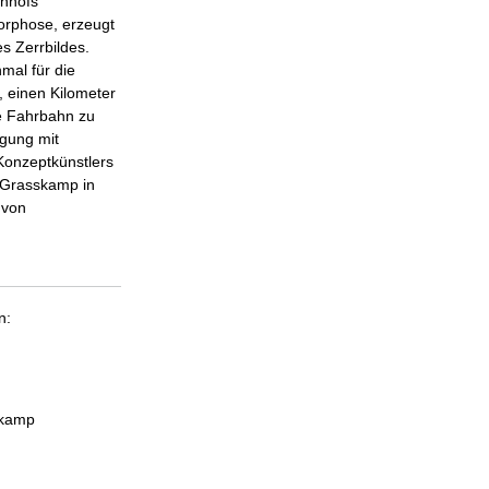
hnhofs
orphose, erzeugt
s Zerrbildes.
mal für die
 einen Kilometer
e Fahrbahn zu
igung mit
onzeptkünstlers
r Grasskamp in
 von
n:
skamp