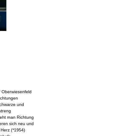
 Oberwiesenfeld
achtungen
schwarze und
streng
eht man Richtung
eren sich neu und
f Herz (*1954)