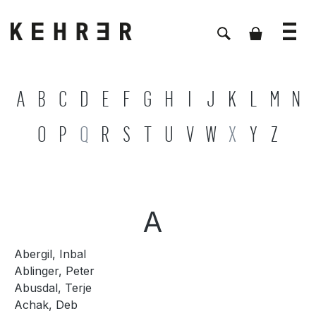
A
B
C
D
E
F
G
H
I
J
K
L
M
N
O
P
Q
R
S
T
U
V
W
X
Y
Z
A
Abergil, Inbal
Ablinger, Peter
Abusdal, Terje
Achak, Deb