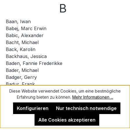
B
Baan, Iwan
Babej, Marc Erwin
Babic, Alexander
Bacht, Michael
Back, Karolin
Backhaus, Jessica
Baden, Fannie Frederikke
Bader, Michael
Badger, Gerry
Badur, Frank
Baglione, Herbert
Diese Website verwendet Cookies, um eine bestmögliche
Erfahrung bieten zu können.
Mehr Informationen ...
Baker, Stacey
Baker, Tamany
Konfigurieren
Nur technisch notwendige
Bakerink, Ryan
Balke, Peder
Alle Cookies akzeptieren
Ballen, Roger