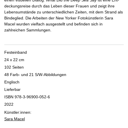
einen visuellen Dia­log.
What Did the Deep Sea Say
ist eine Ent­
deckungsreise durch das Leben dieser Frauen und zeigt ihre
Lebensumstände zu unterschied­lichen Zeiten, mit dem Strand als
Bindeglied. Die Arbeiten der New Yorker Fotokünstlerin Sara
Macel wurden vielfach ausgestellt und befinden sich in
zahlreichen Sammlungen.
Festeinband
24 x 22 cm
102 Seiten
48 Farb- und 21 S/W-Abbildungen
Englisch
Lieferbar
ISBN 978­-3­-96900­-052­-6
2022
Künstler:innen:
Sara Macel