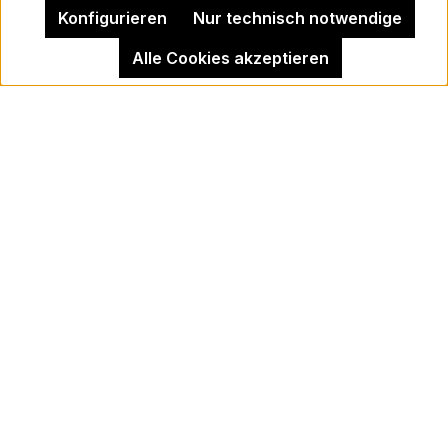
Kontakt
Konfigurieren
Nur technisch notwendige
Alle Cookies akzeptieren
Impressum
Kehrer Galerie Berlin
Vertrag widerrufen
Newsletter