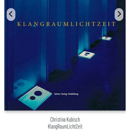
Christina Kubisch
KlangRaumLichtZeit