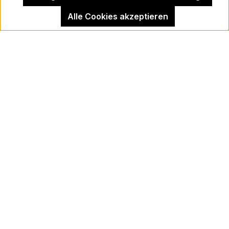
Alle Cookies akzeptieren
Impressum
Kehrer Galerie Berlin
Vertrag widerrufen
Newsletter