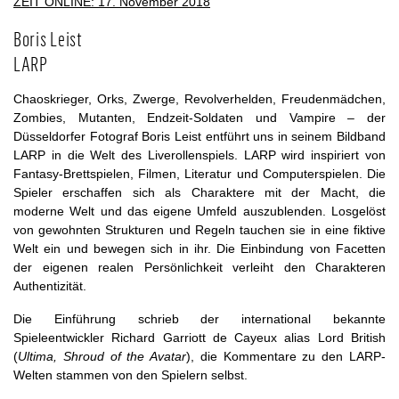
ZEIT ONLINE: 17. November 2018
Boris Leist
LARP
Chaoskrieger, Orks, Zwerge, Revolverhelden, Freudenmädchen,
Zombies, Mutanten, Endzeit-Soldaten und Vampire – der
Düsseldorfer Fotograf Boris Leist entführt uns in seinem Bildband
LARP in die Welt des Liverollenspiels. LARP wird inspiriert von
Fantasy-Brettspielen, Filmen, Literatur und Computerspielen. Die
Spieler erschaffen sich als Charaktere mit der Macht, die
moderne Welt und das eigene Umfeld auszublenden. Losgelöst
von gewohnten Strukturen und Regeln tauchen sie in eine fiktive
Welt ein und bewegen sich in ihr. Die Einbindung von Facetten
der eigenen realen Persönlichkeit verleiht den Charakteren
Authentizität.
Die Einführung schrieb der international bekannte
Spieleentwickler Richard Garriott de Cayeux alias Lord British
(
Ultima, Shroud of the Avatar
), die Kommentare zu den LARP-
Welten stammen von den Spielern selbst.