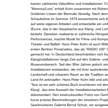
kamen zahlreiche Videofilme und Installationen. Für
"Memory/Loss" erhielt Kuhn zusammen mit Robert
Goldenen Löwen der Biennale Venedig. Nach dem 
Schaubühne im Sommer 1979 konzentrierte sich
auf seine eigenen Arbeiten und entwickelte ein um
Œuvre, das in der Hauptsache aus Klang- und Licht
besteht. Daneben realisierte er zahlreiche Hörspie
Performances, machte Musik für Filme und Kompos
Theater und Ballett. Hans Peter Kuhn ist auch Mit
ersten Berliner Privatradios, das als "RADIO 100" 
gemacht hat. In Deutschland beschränkten sich Ku
Klanginstallationen lange Zeit auf den Galerie- und
Museumsbereich. Seit den 90er-Jahren jedoch sind
Installationen entstanden, die mit ihrer ausholende
Landschaft und urbanem Raum an die Tradition a
Land Art anknüpfen. Hans Peter Kuhn lebt und arbei
"Nun ist ein sehr schönes Buch erschienen mit dem 
Klang', das eine Auswahl der Installationsarbeite
dokumentiert. Den eindrucksvollen Fotos von Ger
kurze präzise Beschreibungen der einzelnen Projek
Saarbrückener Galerist Bernd Schulz, ein ausgew