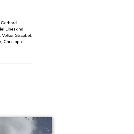
, Gerhard
el Libeskind,
 Volker Straebel,
n, Christoph