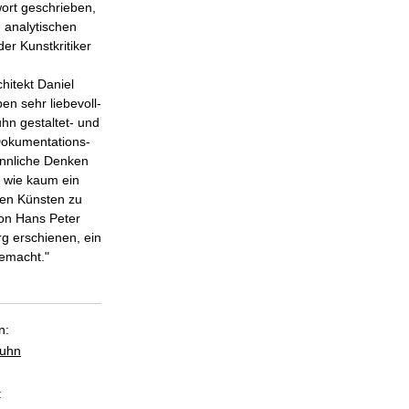
wort geschrieben,
n analytischen
er Kunstkritiker
chitekt Daniel
n sehr liebevoll-
hn gestaltet- und
Dokumentations-
sinnliche Denken
r wie kaum ein
len Künsten zu
von Hans Peter
rg erschienen, ein
emacht."
n:
Kuhn
: