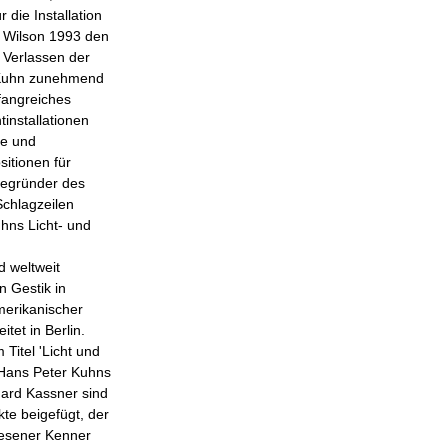
 die Installation
 Wilson 1993 den
Verlassen der
 Kuhn zunehmend
fangreiches
installationen
le und
itionen für
begründer des
Schlagzeilen
hns Licht- und
 weltweit
n Gestik in
merikanischer
tet in Berlin.
Titel 'Licht und
n Hans Peter Kuhns
hard Kassner sind
te beigefügt, der
iesener Kenner