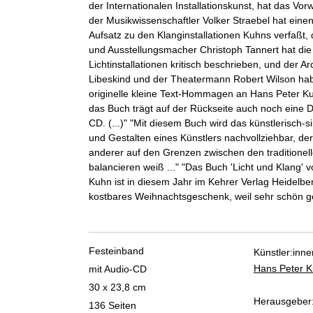
der Internationalen Installationskunst, hat das Vor
der Musikwissenschaftler Volker Straebel hat eine
Aufsatz zu den Klanginstallationen Kuhns verfaßt, d
und Ausstellungsmacher Christoph Tannert hat die
Lichtinstallationen kritisch beschrieben, und der Ar
Libeskind und der Theatermann Robert Wilson habe
originelle kleine Text-Hommagen an Hans Peter Ku
das Buch trägt auf der Rückseite auch noch eine 
CD. (...)" "Mit diesem Buch wird das künstlerisch-
und Gestalten eines Künstlers nachvollziehbar, de
anderer auf den Grenzen zwischen den traditionel
balancieren weiß ..." "Das Buch 'Licht und Klang' 
Kuhn ist in diesem Jahr im Kehrer Verlag Heidelbe
kostbares Weihnachtsgeschenk, weil sehr schön g
Festeinband
Künstler:inne
Hans Peter 
mit Audio-CD
30 x 23,8 cm
Herausgeber
136 Seiten