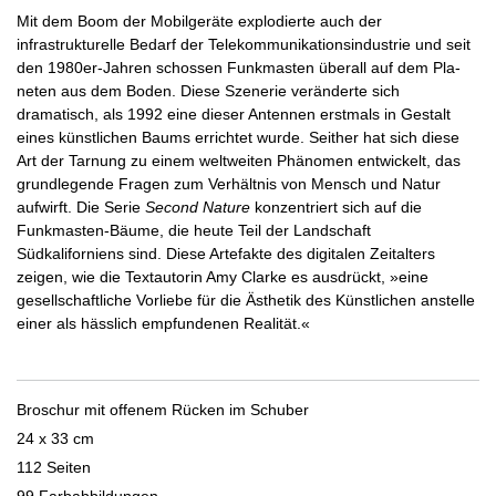
Mit dem Boom der Mobilgeräte explodierte auch der
infrastrukturelle Bedarf der Telekommuni­kationsindustrie und seit
den 1980er-­Jahren schossen Funkmasten überall auf dem Pla­
neten aus dem Boden. Diese Szenerie verän­derte sich
dramatisch, als 1992 eine dieser Antennen erstmals in Gestalt
eines künstlichen Baums errichtet wurde. Seither hat sich diese
Art der Tarnung zu einem weltweiten Phäno­men entwickelt, das
grundlegende Fragen zum Verhältnis von Mensch und Natur
aufwirft. Die Serie
Second Nature
konzentriert sich auf die
Funkmasten­-Bäume, die heute Teil der Landschaft
Südkaliforniens sind. Diese Arte­fakte des digitalen Zeitalters
zeigen, wie die Textautorin Amy Clarke es ausdrückt, »eine
gesellschaftliche Vorliebe für die Ästhetik des Künstlichen anstelle
einer als hässlich emp­fundenen Realität.«
Broschur mit offenem Rücken im Schuber
24 x 33 cm
112 Seiten