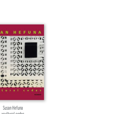
Susan Hefuna
xcultural codes