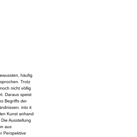
bewussten, häufig
esprochen. Trotz
noch nicht völlig
ert. Daraus speist
es Begriffs der
ändnissen. into it
ellen Kunst anhand
. Die Ausstellung
ion aus
er Perspektive