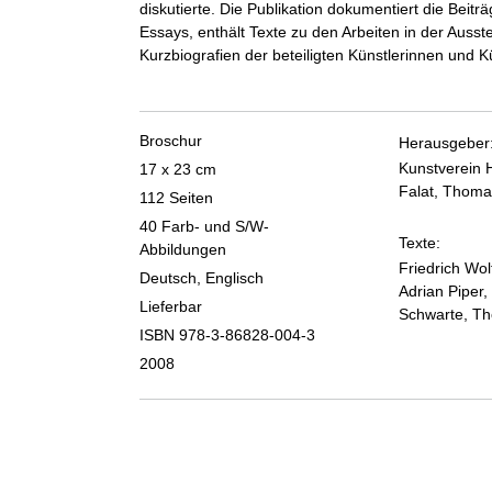
diskutierte. Die Publikation dokumentiert die Beitr
Essays, enthält Texte zu den Arbeiten in der Ausst
Kurzbiografien der beteiligten Künstlerinnen und Kü
Broschur
Herausgeber
Kunstverein 
17 x 23 cm
Falat, Thoma
112 Seiten
40 Farb- und S/W-
Texte:
Abbildungen
Friedrich Wo
Deutsch, Englisch
Adrian Piper,
Lieferbar
Schwarte, Th
ISBN 978-3-86828-004-3
2008