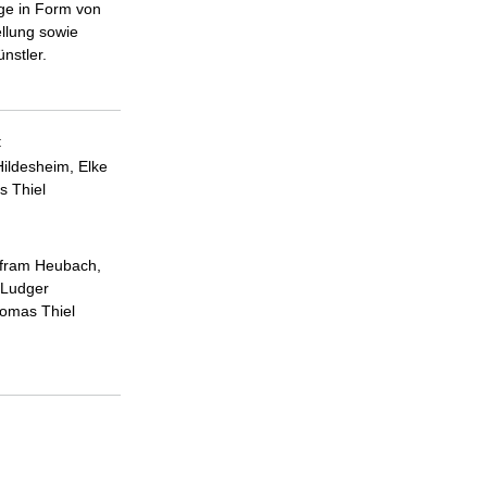
äge in Form von
ellung sowie
nstler.
:
Hildesheim, Elke
s Thiel
lfram Heubach,
 Ludger
omas Thiel