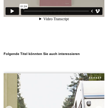
Produktgalerie überspringen
Folgende Titel könnten Sie auch interessieren