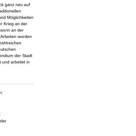
ick ganz neu auf
ditionellen
 und Möglichkeiten
er Krieg an der
ssorin an der
e Arbeiten wurden
 zahlreichen
eutschen
endium der Stadt
 und arbeitet in
n:
:
eler