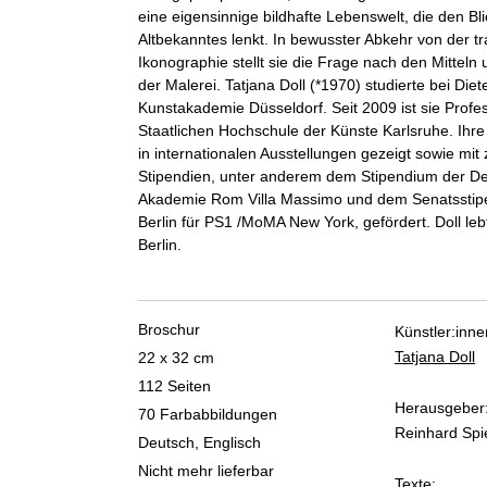
eine eigensinnige bildhafte Lebenswelt, die den Bl
Altbekanntes lenkt. In bewusster Abkehr von der tra
Ikonographie stellt sie die Frage nach den Mitteln
der Malerei. Tatjana Doll (*1970) studierte bei Diet
Kunstakademie Düsseldorf. Seit 2009 ist sie Profe
Staatlichen Hochschule der Künste Karlsruhe. Ihr
in internationalen Ausstellungen gezeigt sowie mit
Stipendien, unter anderem dem Stipendium der D
Akademie Rom Villa Massimo und dem Senatsstip
Berlin für PS1 /MoMA New York, gefördert. Doll lebt
Berlin.
Broschur
Künstler:inne
Tatjana Doll
22 x 32 cm
112 Seiten
Herausgeber
70 Farbabbildungen
Reinhard Spi
Deutsch, Englisch
Nicht mehr lieferbar
Texte: