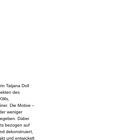
in Tatjana Doll
jekten des
LKWs,
ner. Die Motive –
der weniger
gegeben. Dabei
tets bezogen auf
nd dekonstruiert,
akt und entwickelt