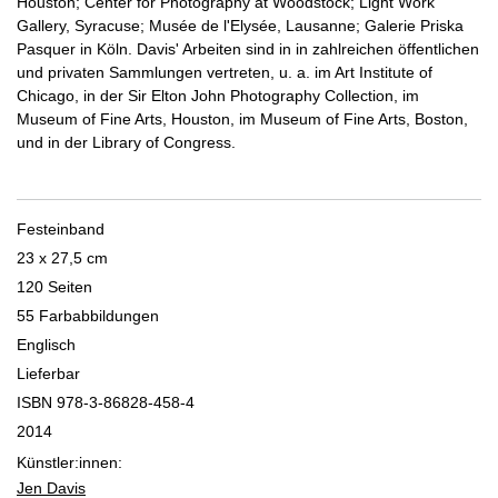
Houston; Center for Photography at Woodstock; Light Work
Gallery, Syracuse; Musée de l'Elysée, Lausanne; Galerie Priska
Pasquer in Köln. Davis' Arbeiten sind in in zahlreichen öffentlichen
und privaten Sammlungen vertreten, u. a. im Art Institute of
Chicago, in der Sir Elton John Photography Collection, im
Museum of Fine Arts, Houston, im Museum of Fine Arts, Boston,
und in der Library of Congress.
Festeinband
23 x 27,5 cm
120 Seiten
55 Farbabbildungen
Englisch
Lieferbar
ISBN 978-3-86828-458-4
2014
Künstler:innen:
Jen Davis